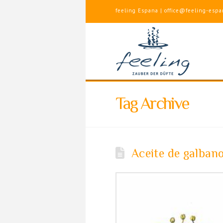
feeling Espana | office@feeling-espa
Tag Archive
Aceite de galbano