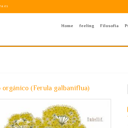
na.es
Home
feeling
Filosofía
P
 orgánico (Ferula galbaniflua)