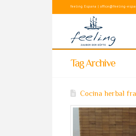
feeling Espana | office@feeling-espa
Tag Archive
Cocina herbal fr