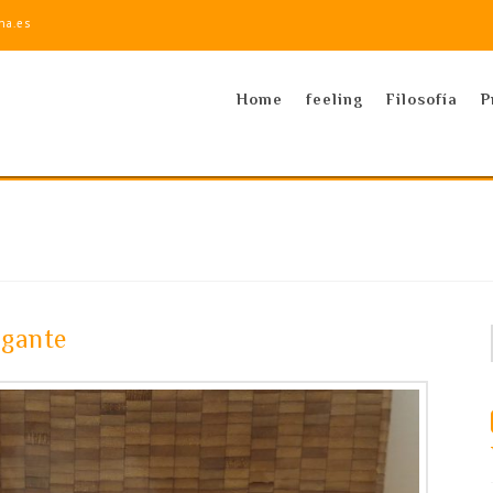
na.es
Home
feeling
Filosofía
P
agante