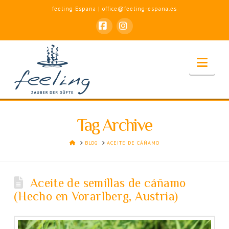
feeling Espana | office@feeling-espana.es
Facebook
Instagram
Nav
Tag Archive
HOME
BLOG
ACEITE DE CÁÑAMO
Aceite de semillas de cáñamo
(Hecho en Vorarlberg, Austria)