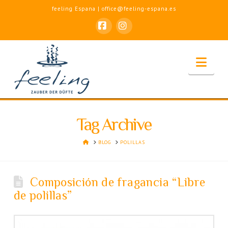
feeling Espana | office@feeling-espana.es
Facebook
Instagram
Nav
Tag Archive
HOME
BLOG
POLILLAS
Composición de fragancia “Libre
de polillas”