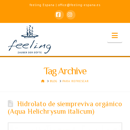
feeling Espana | office@feeling-espana.es
Facebook
Instagram
Nav
Tag Archive
HOME
BLOG
PARA REFRESCAR
Hidrolato de siempreviva orgánico
(Aqua Helichrysum italicum)