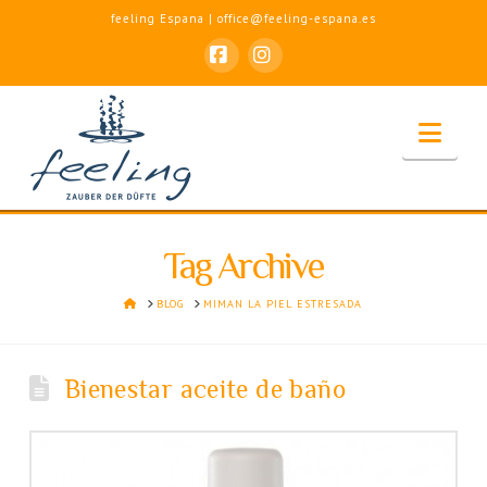
feeling Espana | office@feeling-espana.es
Facebook
Instagram
Nav
Tag Archive
HOME
BLOG
MIMAN LA PIEL ESTRESADA
Bienestar aceite de baño