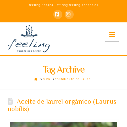
feeling Espana | office@feeling-espana.es
Facebook
Instagram
Nav
Tag Archive
HOME
BLOG
CONDIMENTO DE LAUREL
Aceite de laurel orgánico (Laurus
nobilis)