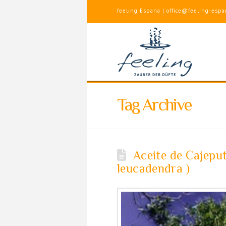
feeling Espana | office@feeling-espa
Tag Archive
Aceite de Cajepu
leucadendra )