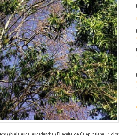
chs) (Melaleuca leucadendra ) El aceite de Cajeput tiene un olor