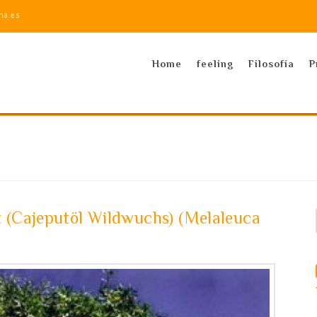
na.es
Home
feeling
Filosofía
P
t (Cajeputöl Wildwuchs) (Melaleuca