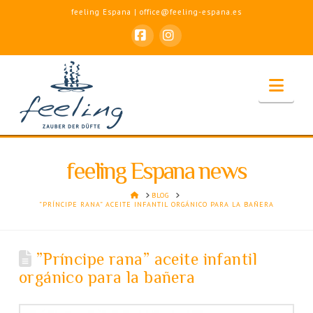
feeling Espana | office@feeling-espana.es
Facebook
Instagram
Nav
feeling Espana news
HOME
BLOG
”PRÍNCIPE RANA” ACEITE INFANTIL ORGÁNICO PARA LA BAÑERA
”Príncipe rana” aceite infantil
orgánico para la bañera