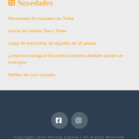
Novedades
Mermelada de manzana con Tonka
Azucar de Vainilla, Chai y Tonka
Juego de mascarillas de algodón de 10 piezas
¡Limpieza ecológica! Una exitosa limpieza también puede ser
ecológica
Muffins de coco con piña
Facebook
Instagram
Copyright 2026 feeling Espana | All Rights Reserved