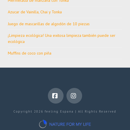
Mermelada de manzana con Tonka
Azucar de Vainilla, Chai y Tonka
Juego de mascarillas de algodón de 10 piezas
¡Limpieza ecológica! Una exitosa limpieza también puede ser
ecológica
Muffins de coco con piña
Facebook
Instagram
Copyright 2026 feeling Espana | All Rights Reserved