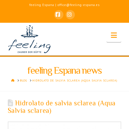
feeling Espana | office@feeling-espana.es
Facebook
Instagram
Nav
feeling Espana news
HOME
BLOG
HIDROLATO DE SALVIA SCLAREA (AQUA SALVIA SCLAREA)
Hidrolato de salvia sclarea (Aqua
Salvia sclarea)