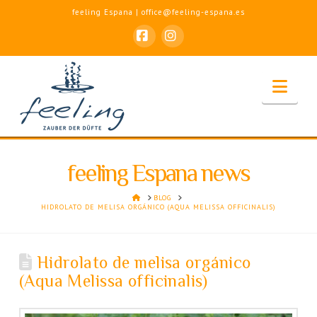
feeling Espana | office@feeling-espana.es
Facebook
Instagram
Nav
feeling Espana news
HOME
BLOG
HIDROLATO DE MELISA ORGÁNICO (AQUA MELISSA OFFICINALIS)
Hidrolato de melisa orgánico
(Aqua Melissa officinalis)