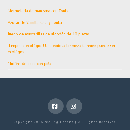
Mermelada de manzana con Tonka
Azucar de Vainilla, Chai y Tonka
Juego de mascarillas de algodón de 10 piezas
¡Limpieza ecológica! Una exitosa limpieza también puede ser
ecológica
Muffins de coco con piña
Facebook
Instagram
Copyright 2026 feeling Espana | All Rights Reserved