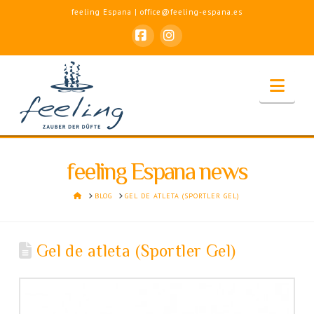
feeling Espana | office@feeling-espana.es
Facebook
Instagram
Nav
feeling Espana news
HOME
BLOG
GEL DE ATLETA (SPORTLER GEL)
Gel de atleta (Sportler Gel)