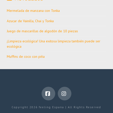
Mermelada de manzana con Tonka
Azucar de Vainilla, Chai y Tonka
Juego de mascarillas de algodón de 10 piezas
¡Limpieza ecológica! Una exitosa limpieza también puede ser
ecológica
Muffins de coco con piña
Facebook
Instagram
Copyright 2026 feeling Espana | All Rights Reserved