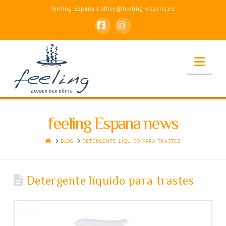
feeling Espana | office@feeling-espana.es
Facebook
Instagram
Nav
feeling Espana news
HOME
BLOG
DETERGENTE LÍQUIDO PARA TRASTES
Detergente líquido para trastes