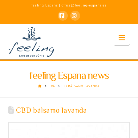
feeling Espana | office@feeling-espana.es
Facebook
Instagram
Nav
feeling Espana news
HOME
BLOG
CBD BÁLSAMO LAVANDA
CBD bálsamo lavanda