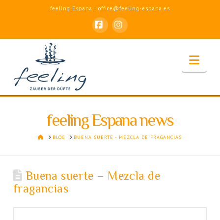
feeling Espana | office@feeling-espana.es
Facebook
Instagram
Nav
feeling Espana news
HOME
BLOG
BUENA SUERTE - MEZCLA DE FRAGANCIAS
Buena suerte – Mezcla de
fragancias