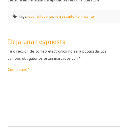
Efecto e información de aplicación según la literatura
Tags:
reconstituyente
,
refrescante
,
tonificante
Deja una respuesta
Tu dirección de correo electrónico no será publicada.
Los
campos obligatorios están marcados con
*
Comentario
*