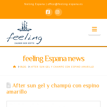
feeling Espana | office@feeling-espana.es
Facebook
Instagram
Nav
feeling Espana news
HOME
BLOG
AFTER SUN GEL Y CHAMPÚ CON ESPINO AMARILLO
After sun gel y champú con espino
amarillo