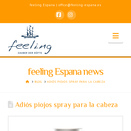
feeling Espana | office@feeling-espana.es
Facebook
Instagram
Nav
feeling Espana news
HOME
BLOG
ADIÓS PIOJOS SPRAY PARA LA CABEZA
Adiós piojos spray para la cabeza