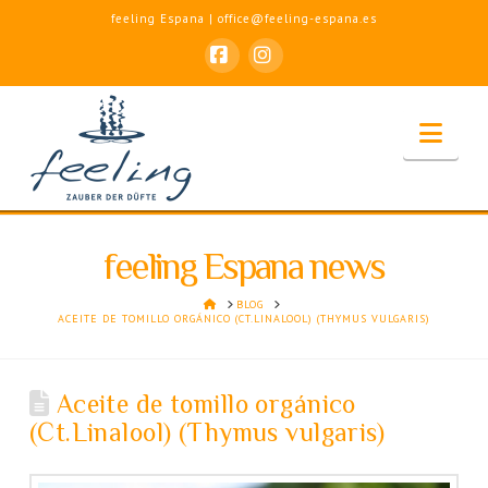
feeling Espana | office@feeling-espana.es
Facebook
Instagram
Nav
feeling Espana news
HOME
BLOG
ACEITE DE TOMILLO ORGÁNICO (CT.LINALOOL) (THYMUS VULGARIS)
Aceite de tomillo orgánico
(Ct.Linalool) (Thymus vulgaris)