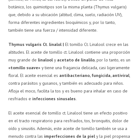
botánico, los quimiotipos son la misma planta (Thymus vulgaris)
que, debido a su ubicación (altitud, clima, suelo, radiación UV),
forma diferentes ingredientes bioquímicos y, por lo tanto,
también tiene una fuerza / intensidad diferente.
Thymus vulgaris Ct. linalol |
El tomillo Ct. Linalool crece en las
altitudes. El aceite de tomillo ct. Linalool contiene una proporción
muy grande de
linalool
y
acetato de linalilo
, por lo tanto, es un
«tomillo suave»
y tiene una fragancia delicada, casi ligeramente
floral. El aceite esencial es
antibacteriano, fungicida, antiviral
,
contra parásitos y gusanos, y también es adecuado para niños.
Afloja el moco, facilita la tos y es bueno para inhalar en caso de
resfriados e
infecciones sinusales
.
El aceite esencial de tomillo ct. Linalool tiene un efecto positivo
en el tracto respiratorio para resfriados, tos, bronquitis, dolor de
oído y sinusitis. Además, este aceite de tomillo también se usa a
menudo contra las
imperfecciones de la piel
y la piel propensa