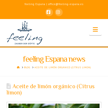
feeling Espana | office@feeling-espana.es
Facebook
Instagram
Nav
feeling Espana news
HOME
BLOG
ACEITE DE LIMÓN ORGÁNICO (CITRUS LIMON)
Aceite de limón orgánico (Citrus
limon)